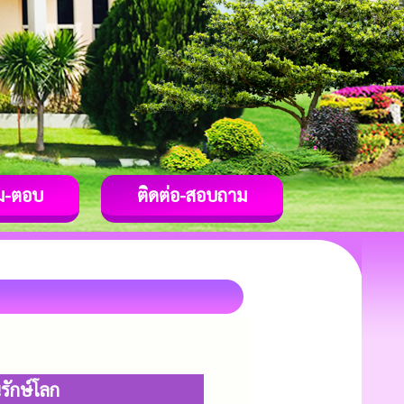
ม-ตอบ
ติดต่อ-สอบถาม
รักษ์โลก