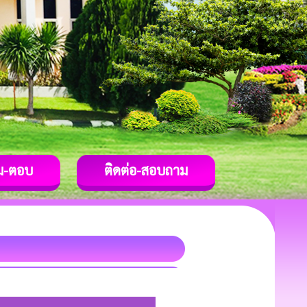
ม-ตอบ
ติดต่อ-สอบถาม